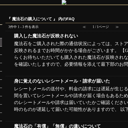
『 魔法石の購入について 』 内のFAQ
3件中 1 - 3 件を表示
≪
1 / 1ページ
≫
購入した魔法石が反映されない
魔法石をご購入された際の通信状況によっては、スト
反映されるまでお時間がかかる場合がございます。 【Goog
らくお待ちいただいても購入された魔法石が反映され
を確認いたしますので、必要情報を添えて最下部のお問.
身に覚えのないレシートメール・請求が届いた
レシートメールの送付や、料金の請求には遅延が生じる
間を置いてレシートメールや請求が届く場合もあるため
のレシートメールや請求は届いていたかご確認ください
時のものが遅延して届いた可能性がありますので、 以下の
魔法石の「有償」「無償」の違いについて