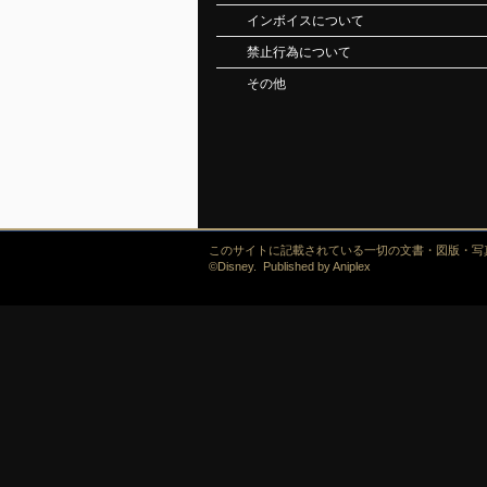
インボイスについて
禁止行為について
その他
このサイトに記載されている一切の文書・図版・写
©Disney. Published by Aniplex