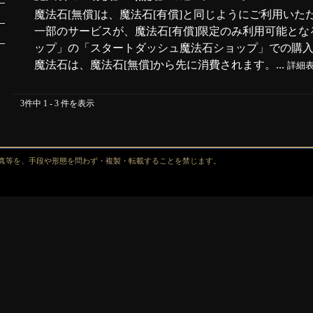
魔法石[無償]は、魔法石[有償]と同じようにご利用い
一部のサービスが、魔法石[有償]限定のみ利用可能とな
ップ」の「スタートダッシュ魔法石ショップ」での購入 
魔法石は、魔法石[無償]から先に消費されます。...
詳細
3件中 1 - 3 件を表示
真等を、手段や形態を問わず・複製・転載することを禁じます。