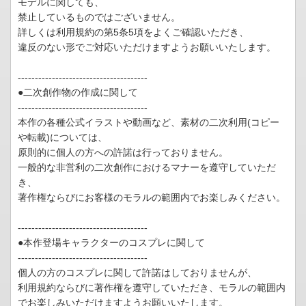
モデルに関しても、
禁止しているものではございません。
詳しくは利用規約の第5条5項をよくご確認いただき、
違反のない形でご対応いただけますようお願いいたします。
--------------------------------------
●二次創作物の作成に関して
--------------------------------------
本作の各種公式イラストや動画など、素材の二次利用(コピー
や転載)については、
原則的に個人の方への許諾は行っておりません。
一般的な非営利の二次創作におけるマナーを遵守していただ
き、
著作権ならびにお客様のモラルの範囲内でお楽しみください。
--------------------------------------
●本作登場キャラクターのコスプレに関して
--------------------------------------
個人の方のコスプレに関して許諾はしておりませんが、
利用規約ならびに著作権を遵守していただき、モラルの範囲内
でお楽しみいただけますようお願いいたします。