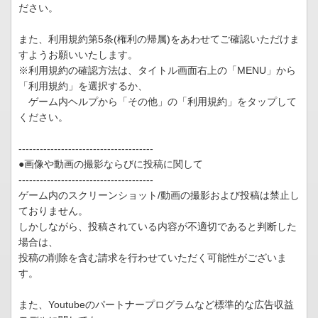
ださい。
また、利用規約第5条(権利の帰属)をあわせてご確認いただけま
すようお願いいたします。
※利用規約の確認方法は、タイトル画面右上の「MENU」から
「利用規約」を選択するか、
ゲーム内ヘルプから「その他」の「利用規約」をタップして
ください。
--------------------------------------
●画像や動画の撮影ならびに投稿に関して
--------------------------------------
ゲーム内のスクリーンショット/動画の撮影および投稿は禁止し
ておりません。
しかしながら、投稿されている内容が不適切であると判断した
場合は、
投稿の削除を含む請求を行わせていただく可能性がございま
す。
また、Youtubeのパートナープログラムなど標準的な広告収益