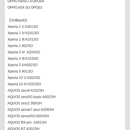
OPPO Reno7 A OPG04
OPPO A54 5G OPG02
【Softbank】
Xperia 1 V A301SO
Xperia 1 IV A201SO
Xperia 1 III A101SO
Xperia 1 802SO
Xperia 5 IV A204SO
Xperia 5 III A103SO
Xperia 5 II A002SO
Xperia 5 901SO
Xperia 10 V A302SO
Xperia 10 IV A202SO
AQUOS zero6 A102SH
AQUOS zero5G basic A002SH
AQUOS zero2 906SH
AQUOS sense7 plus A208SH
AQUOS sense5G A004SH
AQUOS R8 pro A301SH
AQUOS R7 A202SH