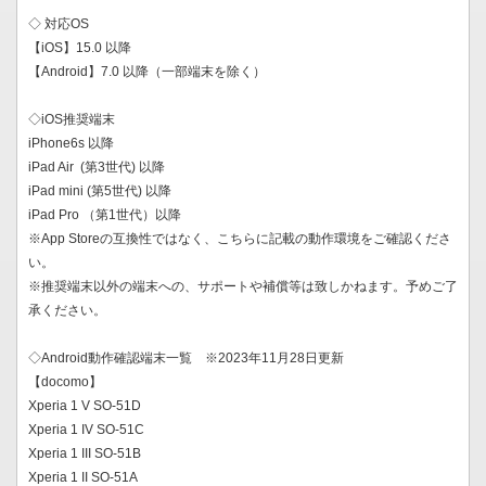
◇ 対応OS
【iOS】15.0 以降
【Android】7.0 以降（一部端末を除く）
◇iOS推奨端末
iPhone6s 以降
iPad Air (第3世代) 以降
iPad mini (第5世代) 以降
iPad Pro （第1世代）以降
※App Storeの互換性ではなく、こちらに記載の動作環境をご確認くださ
い。
※推奨端末以外の端末への、サポートや補償等は致しかねます。予めご了
承ください。
◇Android動作確認端末一覧 ※2023年11月28日更新
【docomo】
Xperia 1 V SO-51D
Xperia 1 IV SO-51C
Xperia 1 III SO-51B
Xperia 1 II SO-51A